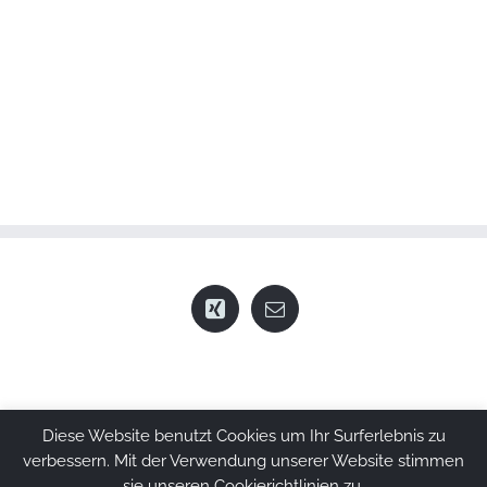
Diese Website benutzt Cookies um Ihr Surferlebnis zu
verbessern. Mit der Verwendung unserer Website stimmen
© Copyright BESTprocess GbR
2026 | All Rights Reserved
sie unseren Cookierichtlinien zu.