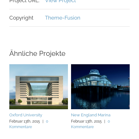
Project URL:
View Project
Copyright
Theme-Fusion
Ähnliche Projekte
Oxford University
New England Marina
Dub
Februar 13th, 2015
|
0
Februar 13th, 2015
|
0
Feb
Kommentare
Kommentare
Ko